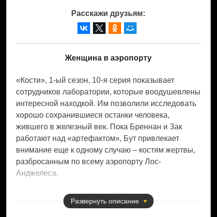
Расскажи друзьям:
Женщина в аэропорту
«Кости», 1-ый сезон, 10-я серия показывает
сотрудников лаборатории, которые воодушевлены
интересной находкой. Им позволили исследовать
хорошо сохранившиеся останки человека,
жившего в железный век. Пока Бреннан и Зак
работают над «артефактом», Бут привлекает
внимание еще к одному случаю – костям жертвы,
разбросанным по всему аэропорту Лос-
Анджелеса.
Темперанс отказывается участвовать в деле,
Развернуть
описание
предоставленном Сили. Но тот убеждает
начальника ученой, Гудмана, что громкое