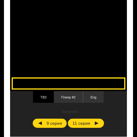
ТВ3
Плеер #2
Eng
Загрузка...
9 серия
11 серия