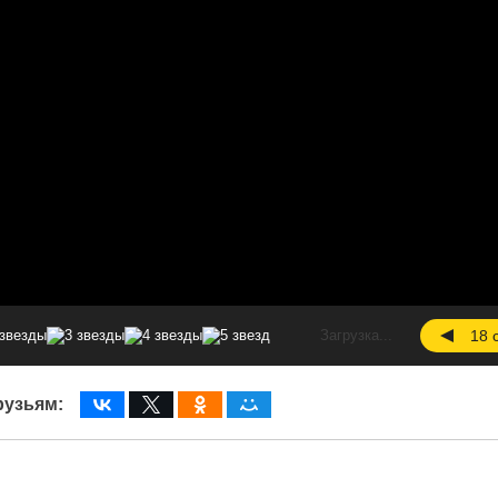
Загрузка...
18 
рузьям: