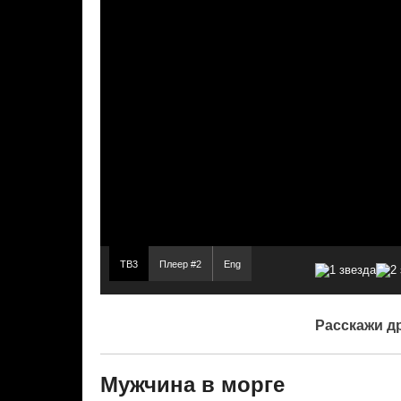
ТВ3
Плеер #2
Eng
Расскажи д
Мужчина в морге