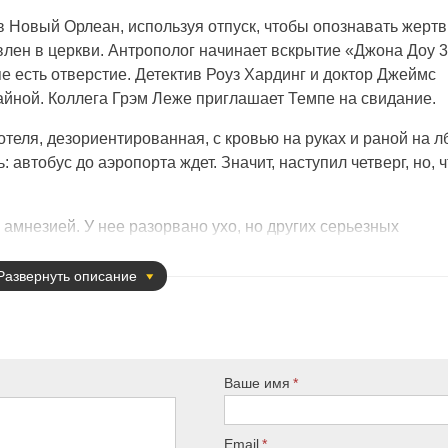
в Новый Орлеан, используя отпуск, чтобы опознавать жертв
лен в церкви. Антрополог начинает вскрытие «Джона Доу 3
пе есть отверстие. Детектив Роуз Хардинг и доктор Джеймс
айной. Коллега Грэм Леже приглашает Темпе на свидание.
12 сезон 1 серия
теля, дезориентированная, с кровью на руках и раной на лб
 автобус до аэропорта ждет. Значит, наступил четверг, но, ч
мнезией. У нее разорвано ухо, но других серьезных
парницу в ресторан, где они обсуждают потерю памяти.
 «Джона Доу» находился предмет, который можно найти толь
Развернуть
описание
1 сезон 1 серия
зяина распятым. Хардинг арестовывает главную героиню,
вь. Позже обвинения сняли.
Ваше имя
ппы вуду Рене Мутон. Следующая жертва – Майк Дойл. Бут и
очь Бенуа. Но и она мертва – наколота на огромный шип в
Email