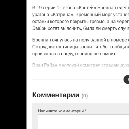
В 19 серии 1 сезона «Костей» Бреннан едет 
урагана «Катрина». Временный морг установ
останки которого покрыты грязью, а на чере
Эмбри хотят выяснить, была ли смерть случ
Бреннан очнулась на полу ванной в номере о
Сотрудник гостиницы звонит, чтобы сообщить:
произошло в среду, героиня не помнит.
Врач Райан Хэллоуэй осмотрел страдающую а
повреждений нет. Прилетевший Бут ведет на
Санитар морга Поттер рассказал, что во рту
магазине вуду Ричарда Бенуа.
Комментарии
(
0
)
Сили и Темпе идут в дом Леже, но видят хо
поскольку в жилище убитого найдена ее кро
Напишите комментарий
Выяснилось, что «Доу» – глава местной гру
коллеги подозревают подругу убитого Еву, д