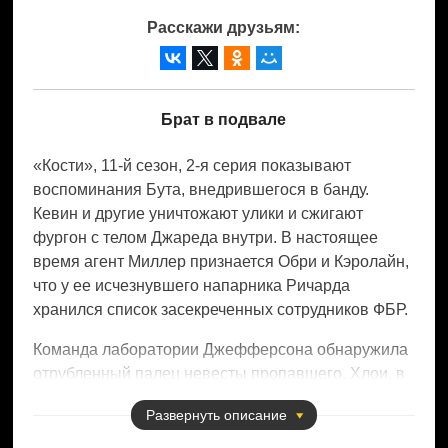
Расскажи друзьям:
Брат в подвале
«Кости», 11-й сезон, 2-я серия показывают
воспоминания Бута, внедрившегося в банду.
Кевин и другие уничтожают улики и сжигают
фургон с телом Джареда внутри. В настоящее
время агент Миллер признается Обри и Кэролайн,
что у ее исчезнувшего напарника Ричарда
хранился список засекреченных сотрудников ФБР.
Команда лаборатории Джефферсона обнаружила
отрубленный палец невесты пропавшего, Хлои, в
его морозильной камере. Девушку похитили и
Развернуть
описание
держали заложницей – в обмен на список. После
сбора улик были найдены тела пары. В институт