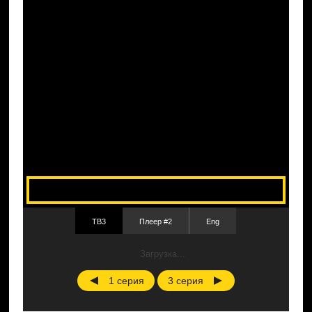
ТВ3
Плеер #2
Eng
Загрузка...
1 серия
3 серия