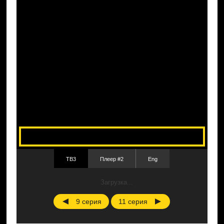
ТВ3
Плеер #2
Eng
Загрузка...
9 серия
11 серия