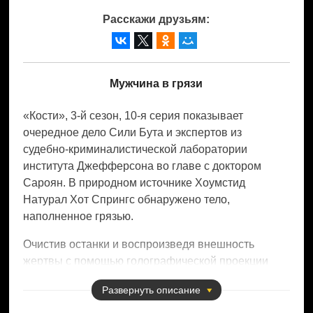
Расскажи друзьям:
Мужчина в грязи
«Кости», 3-й сезон, 10-я серия показывает
очередное дело Сили Бута и экспертов из
судебно-криминалистической лаборатории
института Джефферсона во главе с доктором
Сароян. В природном источнике Хоумстид
Натурал Хот Спрингс обнаружено тело,
наполненное грязью.
Очистив останки и воспроизведя внешность
жертвы с помощью голографической проекции
Энджелы Монтенегро, ученые установили
Развернуть
описание
личность погибшего. Это Трипп Годдард,
известный мотогонщик, пользовавшийся успехом