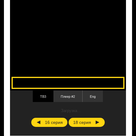
ТВ3
Плеер #2
Eng
Загрузка...
16 серия
18 серия