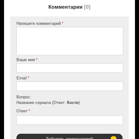
Спецагент ФБР Бут беспокоится, что его
(
0
)
Комментарии
гражданская жена зашла слишком далеко. Ведь
главная героиня признает возможность
Напишите комментарий
путешествия во времени как фактор
расследования очередного убийства.
Дата выхода эпизода на Fox: 25.02.2013 г.
Ваше имя
Смотрите онлайн
17-ю серию
,
8-го сезона
Кости
абсолютно бесплатно. Переключайтесь между
сериями легко с помощью желтых кнопок вперед-
Email
назад внизу плеера. На
kostitv.ru
вы найдете все
сезоны русского комедийного сериала «Bones» в
Вопрос:
хорошем качестве HD.
Название сериала (Ответ:
Кости
)
Ответ