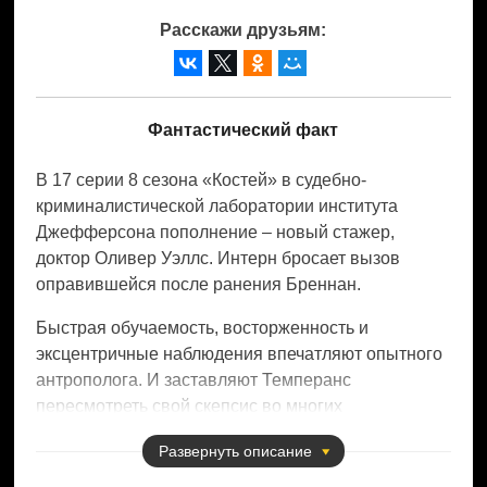
Расскажи друзьям:
Фантастический факт
В 17 серии 8 сезона «Костей» в судебно-
криминалистической лаборатории института
Джефферсона пополнение – новый стажер,
доктор Оливер Уэллс. Интерн бросает вызов
оправившейся после ранения Бреннан.
Быстрая обучаемость, восторженность и
эксцентричные наблюдения впечатляют опытного
антрополога. И заставляют Темперанс
пересмотреть свой скепсис во многих
псевдонаучных вопросах. А на кону – раскрытие
Развернуть
описание
загадки «свежих» останков.